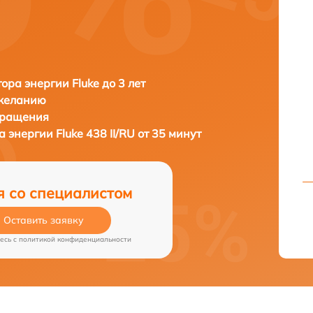
ора энергии Fluke до 3 лет
 желанию
бращения
а энергии
Fluke 438 II/RU от 35 минут
я со специалистом
Оставить заявку
есь c
политикой конфиденциальности