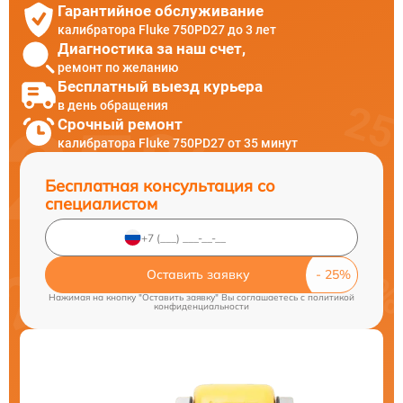
Гарантийное обслуживание
калибратора Fluke 750PD27 до 3 лет
Диагностика за наш счет,
ремонт по желанию
Бесплатный выезд курьера
в день обращения
Срочный ремонт
калибратора Fluke 750PD27 от 35 минут
Бесплатная консультация со
специалистом
Оставить заявку
Нажимая на кнопку "Оставить заявку" Вы соглашаетесь c
политикой
конфиденциальности