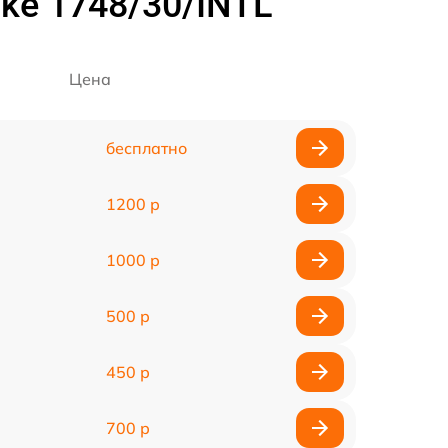
ke 1748/30/INTL
Цена
бесплатно
1200 р
1000 р
500 р
450 р
700 р