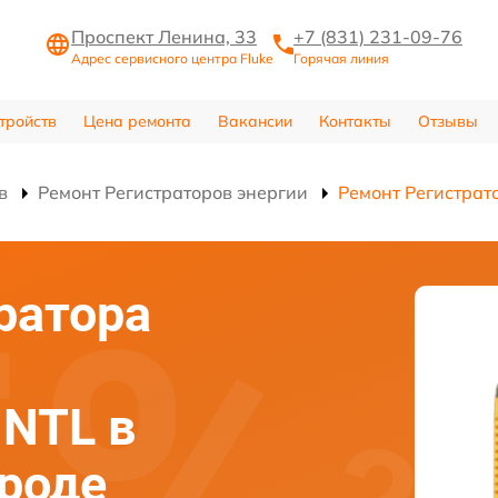
Проспект Ленина, 33
+7 (831) 231-09-76
Адрес сервисного центра Fluke
Горячая линия
тройств
Цена ремонта
Вакансии
Контакты
Отзывы
в
Ремонт Регистраторов энергии
Ремонт Регистрат
ратора
INTL в
роде