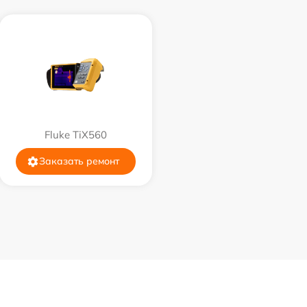
750 р
450 р
750 р
Fluke TiX560
850 р
Заказать ремонт
850 р
650 р
450 р