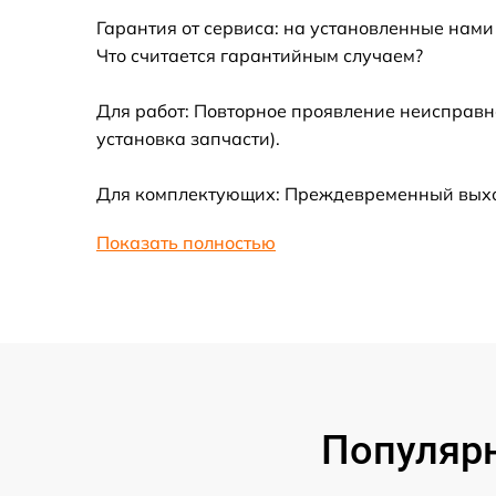
Гарантия от сервиса: на установленные нами
Ремонт встроенного дальнометра и
Что считается гарантийным случаем?
других устройств
Для работ: Повторное проявление неисправн
Замена микросхемы логики
установка запчасти).
Замена ключей управления
Для комплектующих: Преждевременный выход
Ремонт цепи питания
Показать полностью
Замена USB порта
Замена процессора
Замена аккумулятора
Популярн
Замена корпуса