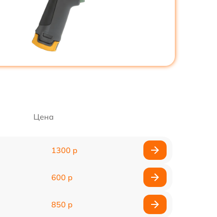
Цена
1300 р
600 р
850 р