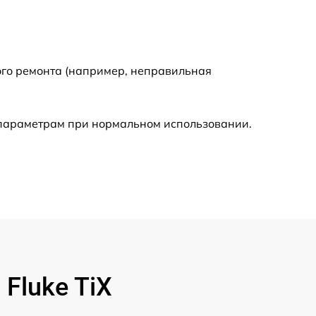
750 р
ого ремонта (например, неправильная
450 р
590 р
 параметрам при нормальном использовании.
1200 р
650 р
850 р
700 р
Fluke TiX
1500 р